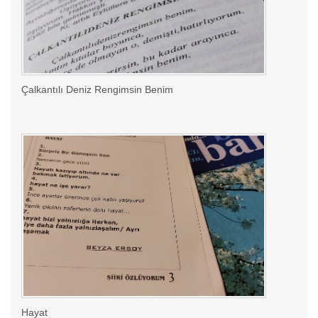
Çalkantılı Deniz Rengimsin Benim
Hayat